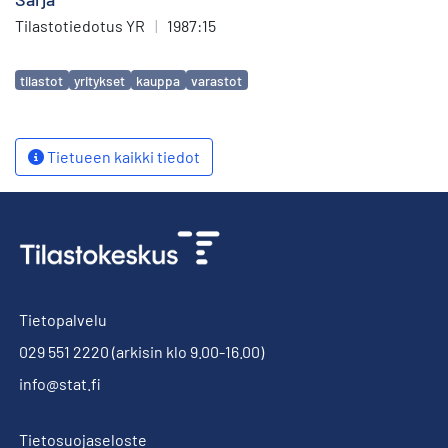
Tilastotiedotus YR
|
1987:15
Avainsanat
tilastot
yritykset
kauppa
varastot
Tietueen kaikki tiedot
Tietopalvelu
029 551 2220
(arkisin klo 9.00-16.00)
info@stat.fi
Tietosuojaseloste