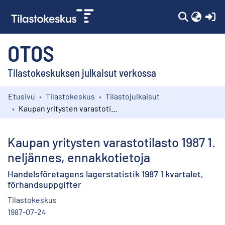
(c
OTOS
Tilastokeskuksen julkaisut verkossa
Etusivu
Tilastokeskus
Tilastojulkaisut
Kokoelmat
Kaupan yritysten varastotilasto 1987 1. neljännes, ennakkotietoja
Selaa
Kaupan yritysten varastotilasto 1987 1.
neljännes, ennakkotietoja
Handelsföretagens lagerstatistik 1987 1 kvartalet,
förhandsuppgifter
Tilastokeskus
1987-07-24