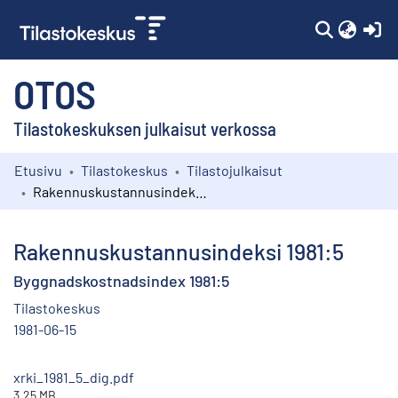
(c
OTOS
Tilastokeskuksen julkaisut verkossa
Etusivu
Tilastokeskus
Tilastojulkaisut
Kokoelmat
Rakennuskustannusindeksi 1981:5
Selaa
Rakennuskustannusindeksi 1981:5
Byggnadskostnadsindex 1981:5
Tilastokeskus
1981-06-15
xrki_1981_5_dig.pdf
3.25 MB