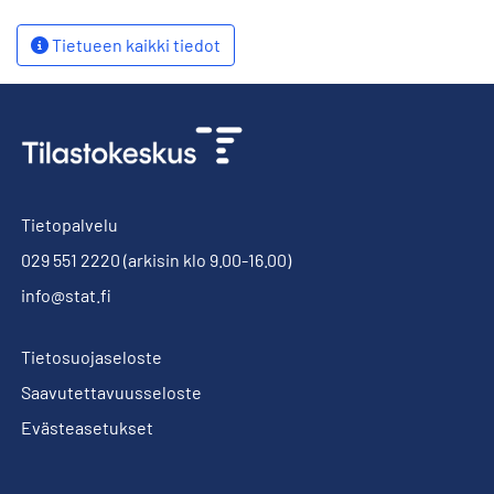
Tietueen kaikki tiedot
Tietopalvelu
029 551 2220
(arkisin klo 9.00-16.00)
info@stat.fi
Tietosuojaseloste
Saavutettavuusseloste
Evästeasetukset