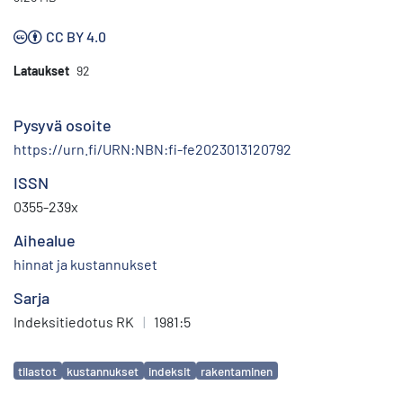
CC BY 4.0
Lataukset
92
Pysyvä osoite
https://urn.fi/URN:NBN:fi-fe2023013120792
ISSN
0355-239x
Aihealue
hinnat ja kustannukset
Sarja
Indeksitiedotus RK
|
1981:5
Avainsanat
tilastot
kustannukset
indeksit
rakentaminen