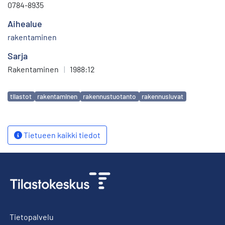
0784-8935
Aihealue
rakentaminen
Sarja
Rakentaminen
|
1988:12
Avainsanat
tilastot
rakentaminen
rakennustuotanto
rakennusluvat
Tietueen kaikki tiedot
Tietopalvelu