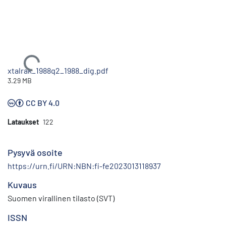
Ladataan...
xtalrak_1988q2_1988_dig.pdf
3.29 MB
CC BY 4.0
Lataukset
122
Pysyvä osoite
https://urn.fi/URN:NBN:fi-fe2023013118937
Kuvaus
Suomen virallinen tilasto (SVT)
ISSN