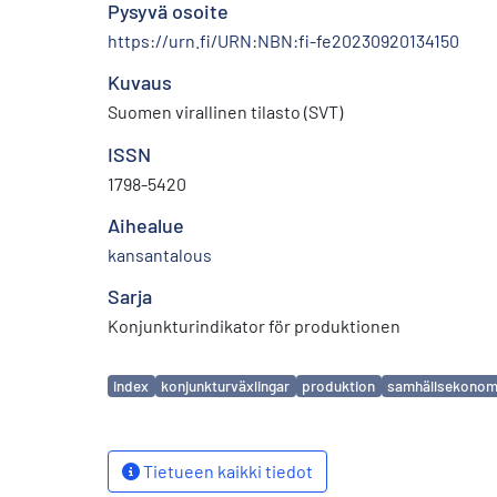
Pysyvä osoite
https://urn.fi/URN:NBN:fi-fe20230920134150
Kuvaus
Suomen virallinen tilasto (SVT)
ISSN
1798-5420
Aihealue
kansantalous
Sarja
Konjunkturindikator för produktionen
Avainsanat
index
konjunkturväxlingar
produktion
samhällsekonom
Tietueen kaikki tiedot