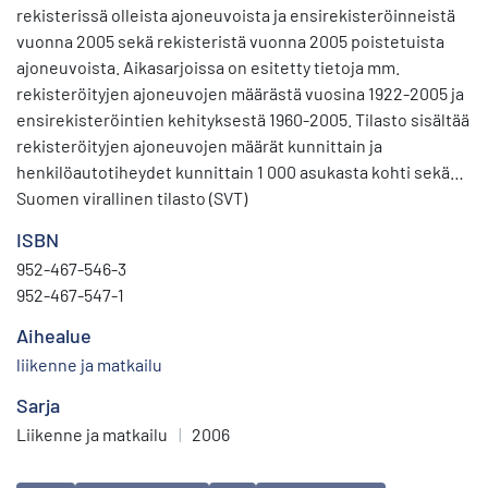
rekisterissä olleista ajoneuvoista ja ensirekisteröinneistä
vuonna 2005 sekä rekisteristä vuonna 2005 poistetuista
ajoneuvoista. Aikasarjoissa on esitetty tietoja mm.
rekisteröityjen ajoneuvojen määrästä vuosina 1922-2005 ja
ensirekisteröintien kehityksestä 1960-2005. Tilasto sisältää
rekisteröityjen ajoneuvojen määrät kunnittain ja
henkilöautotiheydet kunnittain 1 000 asukasta kohti sekä
yleisimmät merkit ja niiden ensirekisteröintimäärät. Tilasto
Suomen virallinen tilasto (SVT)
sisältää lisäksi mm. tietoja ajoneuvojen massoista ja
ISBN
kantavuuksista.
952-467-546-3
952-467-547-1
Aihealue
liikenne ja matkailu
Sarja
Liikenne ja matkailu
|
2006
Avainsanat