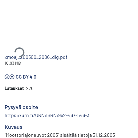
Ladataan...
xmoaj_200500_2006_dig.pdf
10.93 MB
CC BY 4.0
Lataukset
220
Pysyvä osoite
https://urn.fi/URN:ISBN:952-467-546-3
Kuvaus
“Moottoriajoneuvot 2005” sisältää tietoja 31.12.2005