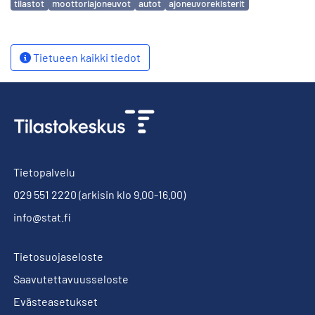
tilastot
moottoriajoneuvot
autot
ajoneuvorekisterit
Tietueen kaikki tiedot
Tietopalvelu
029 551 2220
(arkisin klo 9.00-16.00)
info@stat.fi
Tietosuojaseloste
Saavutettavuusseloste
Evästeasetukset