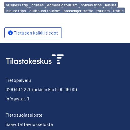
Avainsanat
business trip
cruises
domestic tourism
holiday trips
leisure
leisure trips
outbound tourism
passenger traffic
tourism
traffic
Tietueen kaikki tiedot
Tietopalvelu
029 551 2220
(arkisin klo 9.00-16.00)
info@stat.fi
Tietosuojaseloste
Saavutettavuusseloste