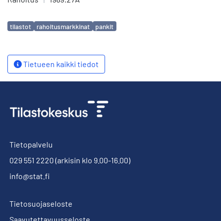
Avainsanat
tilastot
rahoitusmarkkinat
pankit
Tietueen kaikki tiedot
Tietopalvelu
029 551 2220
(arkisin klo 9.00-16.00)
info@stat.fi
Tietosuojaseloste
Saavutettavuusseloste