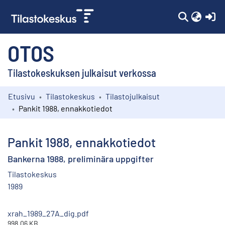
(c
OTOS
Tilastokeskuksen julkaisut verkossa
Etusivu
Tilastokeskus
Tilastojulkaisut
Kokoelmat
Pankit 1988, ennakkotiedot
Selaa
Pankit 1988, ennakkotiedot
Bankerna 1988, preliminära uppgifter
Tilastokeskus
1989
xrah_1989_27A_dig.pdf
998.06 KB