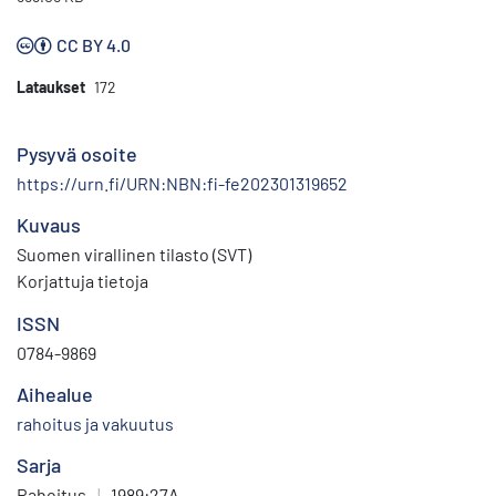
CC BY 4.0
Lataukset
172
Pysyvä osoite
https://urn.fi/URN:NBN:fi-fe202301319652
Kuvaus
Suomen virallinen tilasto (SVT)
Korjattuja tietoja
ISSN
0784-9869
Aihealue
rahoitus ja vakuutus
Sarja
Rahoitus
|
1989:27A