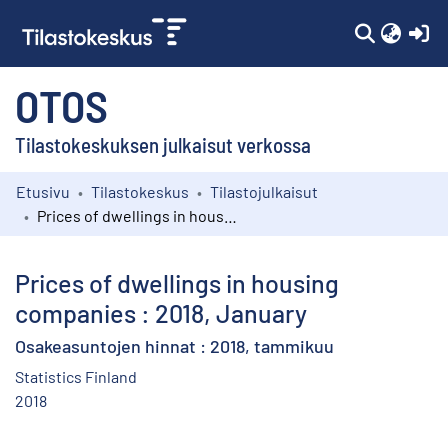
(c
OTOS
Tilastokeskuksen julkaisut verkossa
Etusivu
Tilastokeskus
Tilastojulkaisut
Kokoelmat
Prices of dwellings in housing companies : 2018, January
Selaa
Prices of dwellings in housing
companies : 2018, January
Osakeasuntojen hinnat : 2018, tammikuu
Statistics Finland
2018