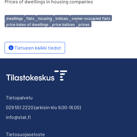
Prices of dwellings in housing companies
Avainsanat
dwellings
flats
housing
indices
owner-occupied flats
price index of dwellings
price indices
prices
Tietueen kaikki tiedot
Tietopalvelu
029 551 2220
(arkisin klo 9.00-16.00)
info@stat.fi
Tietosuojaseloste