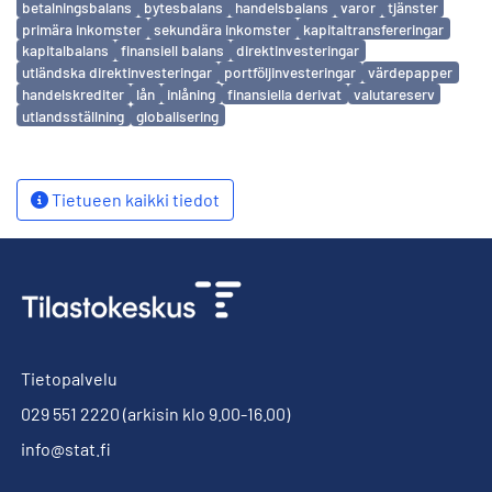
betalningsbalans
bytesbalans
handelsbalans
varor
tjänster
primära inkomster
sekundära inkomster
kapitaltransfereringar
kapitalbalans
finansiell balans
direktinvesteringar
utländska direktinvesteringar
portföljinvesteringar
värdepapper
handelskrediter
lån
inlåning
finansiella derivat
valutareserv
utlandsställning
globalisering
Tietueen kaikki tiedot
Tietopalvelu
029 551 2220
(arkisin klo 9.00-16.00)
info@stat.fi