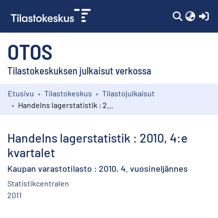
(c
OTOS
Tilastokeskuksen julkaisut verkossa
Etusivu
Tilastokeskus
Tilastojulkaisut
Kokoelmat
Handelns lagerstatistik : 2010, 4:e kvartalet
Selaa
Handelns lagerstatistik : 2010, 4:e
kvartalet
Kaupan varastotilasto : 2010, 4. vuosineljännes
Statistikcentralen
2011