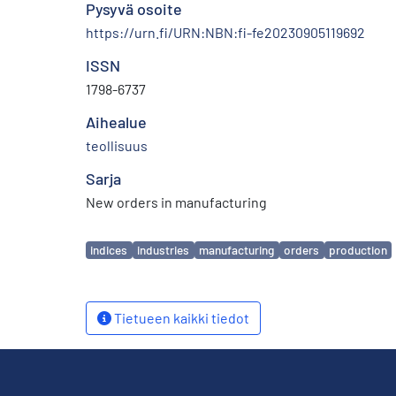
Pysyvä osoite
https://urn.fi/URN:NBN:fi-fe20230905119692
ISSN
1798-6737
Aihealue
teollisuus
Sarja
New orders in manufacturing
Avainsanat
indices
industries
manufacturing
orders
production
Tietueen kaikki tiedot