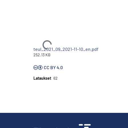
Ladataan...
teul_2021_09_2021-11-10_en.pdf
252.13 KB
CC BY 4.0
Lataukset
62