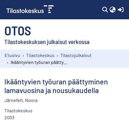
(c
OTOS
Tilastokeskuksen julkaisut verkossa
Etusivu
Tilastokeskus
Tilastojulkaisut
Kokoelmat
Ikääntyvien työuran päättyminen lamavuosina ja nousukaudella
Selaa
Ikääntyvien työuran päättyminen
lamavuosina ja nousukaudella
Järnefelt, Noora
Tilastokeskus
2003