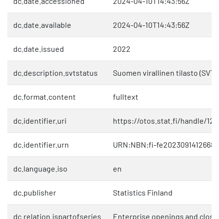
dc.date.accessioned
2024-04-10T14:43:56Z
dc.date.available
2024-04-10T14:43:56Z
dc.date.issued
2022
dc.description.svtstatus
Suomen virallinen tilasto (SVT)
dc.format.content
fulltext
dc.identifier.uri
https://otos.stat.fi/handle/1
dc.identifier.urn
URN:NBN:fi-fe20230914126681
dc.language.iso
en
dc.publisher
Statistics Finland
dc.relation.ispartofseries
Enterprise openings and closu