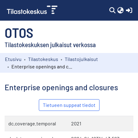
(c
OTOS
Tilastokeskuksen julkaisut verkossa
Etusivu
Tilastokeskus
Tilastojulkaisut
Kokoelmat
Enterprise openings and closures
Selaa
Enterprise openings and closures
Tietueen suppeat tiedot
dc.coverage.temporal
2021