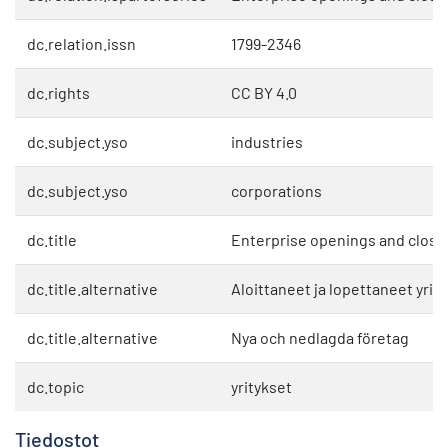
dc.relation.issn
1799-2346
dc.rights
CC BY 4.0
dc.subject.yso
industries
dc.subject.yso
corporations
dc.title
Enterprise openings and closu
dc.title.alternative
Aloittaneet ja lopettaneet yrit
dc.title.alternative
Nya och nedlagda företag
dc.topic
yritykset
Tiedostot