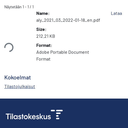
Näytetään
1 - 1 / 1
Name:
Lataa
aly_2021_03_2022-01-18_en.pdf
Size:
212.21 KB
taan...
Format:
Adobe Portable Document
Format
Kokoelmat
Tilastojulkaisut