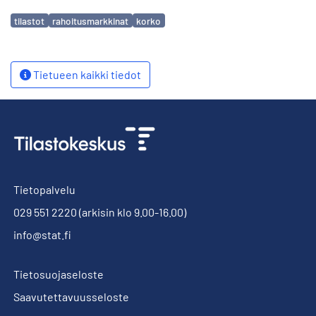
Avainsanat
tilastot
rahoitusmarkkinat
korko
Tietueen kaikki tiedot
Tietopalvelu
029 551 2220
(arkisin klo 9.00-16.00)
info@stat.fi
Tietosuojaseloste
Saavutettavuusseloste