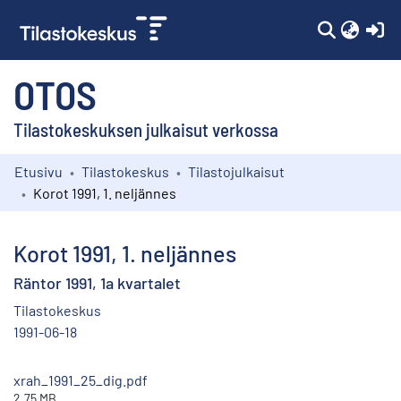
(c
OTOS
Tilastokeskuksen julkaisut verkossa
Etusivu
Tilastokeskus
Tilastojulkaisut
Kokoelmat
Korot 1991, 1. neljännes
Selaa
Korot 1991, 1. neljännes
Räntor 1991, 1a kvartalet
Tilastokeskus
1991-06-18
xrah_1991_25_dig.pdf
2.75 MB