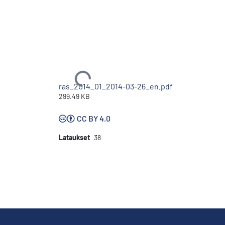
Ladataan...
ras_2014_01_2014-03-26_en.pdf
299.49 KB
CC BY 4.0
Lataukset
38