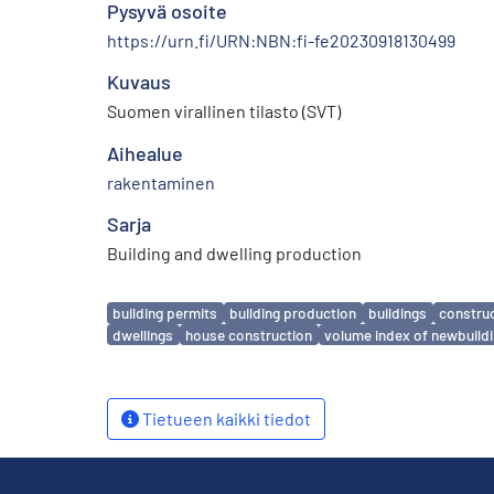
Pysyvä osoite
https://urn.fi/URN:NBN:fi-fe20230918130499
Kuvaus
Suomen virallinen tilasto (SVT)
Aihealue
rakentaminen
Sarja
Building and dwelling production
Avainsanat
building permits
building production
buildings
constru
dwellings
house construction
volume index of newbuild
Tietueen kaikki tiedot