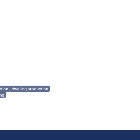
ction
dwelling production
ing