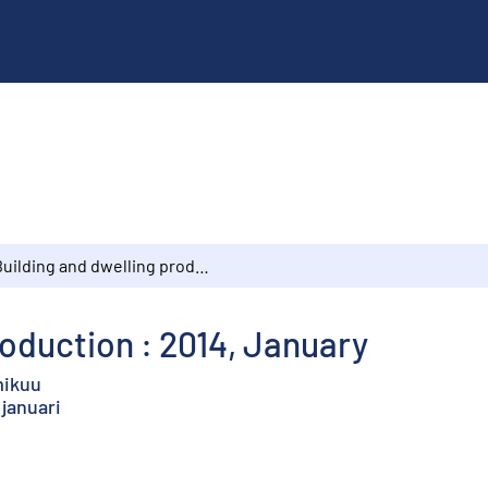
Building and dwelling production : 2014, January
roduction : 2014, January
mikuu
januari