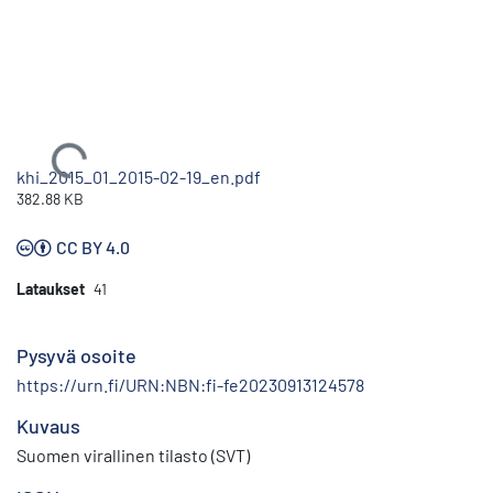
Ladataan...
khi_2015_01_2015-02-19_en.pdf
382.88 KB
CC BY 4.0
Lataukset
41
Pysyvä osoite
https://urn.fi/URN:NBN:fi-fe20230913124578
Kuvaus
Suomen virallinen tilasto (SVT)