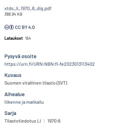
xtds_li_1970_6_dig.pdf
388.94 KB
CC BY 4.0
Lataukset
164
Pysyvä osoite
https://urn.fi/URN:NBN:fi-fe2023013113402
Kuvaus
Suomen virallinen tilasto (SVT)
Aihealue
liikenne ja matkailu
Sarja
Tilastotiedotus LI
|
1970:6