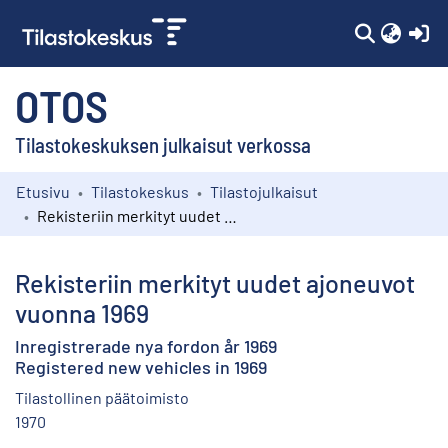
(c
OTOS
Tilastokeskuksen julkaisut verkossa
Etusivu
Tilastokeskus
Tilastojulkaisut
Kokoelmat
Rekisteriin merkityt uudet ajoneuvot vuonna 1969
Selaa
Rekisteriin merkityt uudet ajoneuvot
vuonna 1969
Inregistrerade nya fordon år 1969
Registered new vehicles in 1969
Tilastollinen päätoimisto
1970