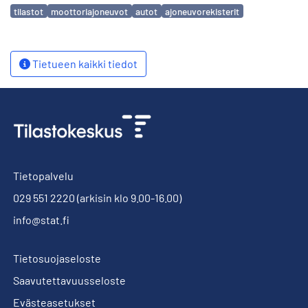
Avainsanat
tilastot
moottoriajoneuvot
autot
ajoneuvorekisterit
Tietueen kaikki tiedot
Tietopalvelu
029 551 2220
(arkisin klo 9.00-16.00)
info@stat.fi
Tietosuojaseloste
Saavutettavuusseloste
Evästeasetukset