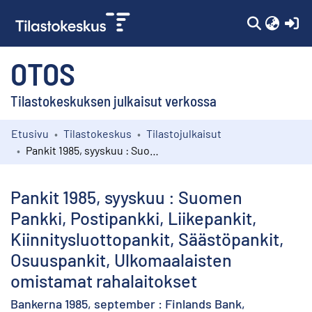
(c
OTOS
Tilastokeskuksen julkaisut verkossa
Etusivu
Tilastokeskus
Tilastojulkaisut
Kokoelmat
Pankit 1985, syyskuu : Suomen Pankki, Postipankki, Liikepankit, Kiinnitysluottopankit, Säästöpankit, Osuuspankit, Ulkomaalaisten omistamat rahalaitokset
Selaa
Pankit 1985, syyskuu : Suomen
Pankki, Postipankki, Liikepankit,
Kiinnitysluottopankit, Säästöpankit,
Osuuspankit, Ulkomaalaisten
omistamat rahalaitokset
Bankerna 1985, september : Finlands Bank,