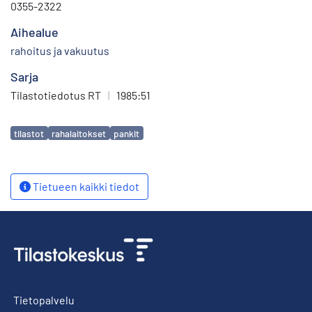
0355-2322
Aihealue
rahoitus ja vakuutus
Sarja
Tilastotiedotus RT
|
1985:51
Avainsanat
tilastot
rahalaitokset
pankit
Tietueen kaikki tiedot
Tietopalvelu