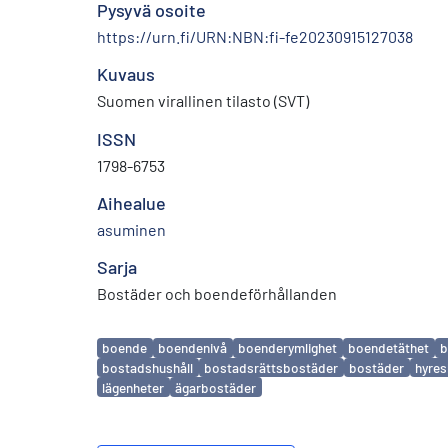
Pysyvä osoite
https://urn.fi/URN:NBN:fi-fe20230915127038
Kuvaus
Suomen virallinen tilasto (SVT)
ISSN
1798-6753
Aihealue
asuminen
Sarja
Bostäder och boendeförhållanden
Avainsanat
boende
boendenivå
boenderymlighet
boendetäthet
b
bostadshushåll
bostadsrättsbostäder
bostäder
hyre
lägenheter
ägarbostäder