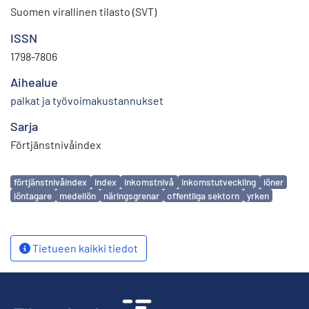
Suomen virallinen tilasto (SVT)
ISSN
1798-7806
Aihealue
palkat ja työvoimakustannukset
Sarja
Förtjänstnivåindex
Avainsanat
förtjänstnivåindex
index
inkomstnivå
inkomstutveckling
löner
löntagare
medellön
näringsgrenar
offentliga sektorn
yrken
Tietueen kaikki tiedot