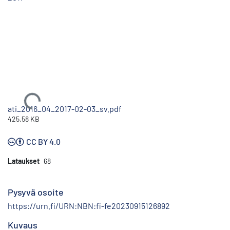
Ladataan...
ati_2016_04_2017-02-03_sv.pdf
425.58 KB
CC BY 4.0
Lataukset
68
Pysyvä osoite
https://urn.fi/URN:NBN:fi-fe20230915126892
Kuvaus