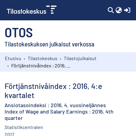
(c
OTOS
Tilastokeskuksen julkaisut verkossa
Etusivu
Tilastokeskus
Tilastojulkaisut
Kokoelmat
Förtjänstnivåindex : 2016, 4:e kvartalet
Selaa
Förtjänstnivåindex : 2016, 4:e
kvartalet
Ansiotasoindeksi : 2016, 4. vuosineljännes
Index of Wage and Salary Earnings : 2016, 4th
quarter
Statistikcentralen
2017