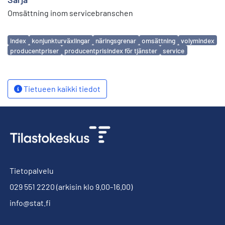
Omsättning inom servicebranschen
Avainsanat
index
konjunkturväxlingar
näringsgrenar
omsättning
volymindex
producentpriser
producentprisindex för tjänster
service
Tietueen kaikki tiedot
Tietopalvelu
029 551 2220
(arkisin klo 9.00-16.00)
info@stat.fi