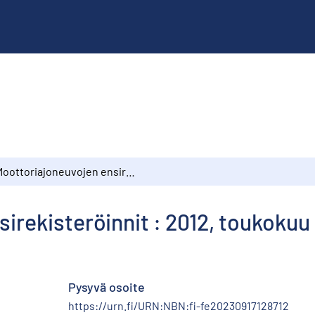
Moottoriajoneuvojen ensirekisteröinnit : 2012, toukokuu
irekisteröinnit : 2012, toukokuu
Pysyvä osoite
https://urn.fi/URN:NBN:fi-fe20230917128712