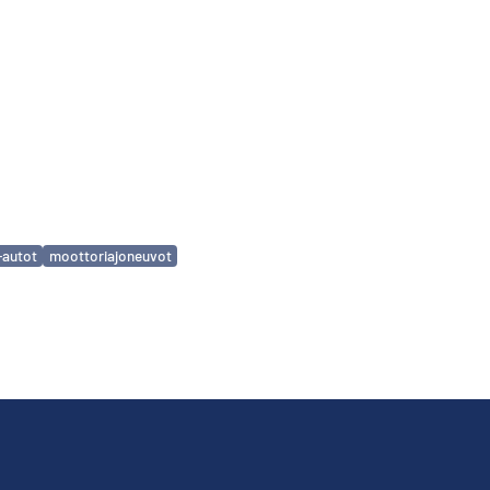
a-autot
moottoriajoneuvot