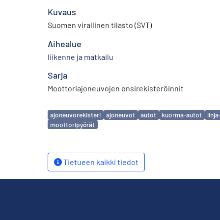
Kuvaus
Suomen virallinen tilasto (SVT)
Aihealue
liikenne ja matkailu
Sarja
Moottoriajoneuvojen ensirekisteröinnit
Avainsanat
ajoneuvorekisteri
ajoneuvot
autot
kuorma-autot
linj
moottoripyörät
Tietueen kaikki tiedot