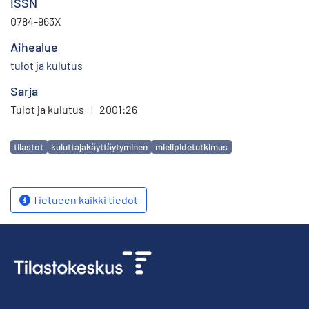
ISSN
0784-963X
Aihealue
tulot ja kulutus
Sarja
Tulot ja kulutus
|
2001:26
Avainsanat
tilastot
kuluttajakäyttäytyminen
mielipidetutkimus
Tietueen kaikki tiedot