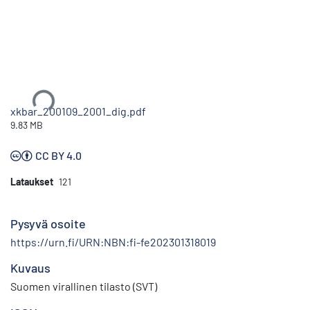
Ladataan...
xkbar_200109_2001_dig.pdf
9.83 MB
CC BY 4.0
Lataukset
121
Pysyvä osoite
https://urn.fi/URN:NBN:fi-fe202301318019
Kuvaus
Suomen virallinen tilasto (SVT)