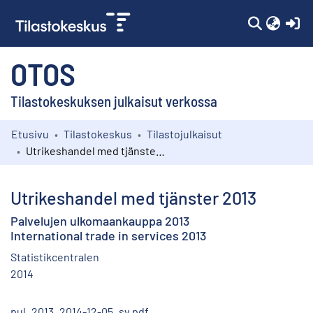
(c
OTOS
Tilastokeskuksen julkaisut verkossa
Etusivu
Tilastokeskus
Tilastojulkaisut
Kokoelmat
Utrikeshandel med tjänster 2013
Selaa
Utrikeshandel med tjänster 2013
Palvelujen ulkomaankauppa 2013
International trade in services 2013
Statistikcentralen
2014
pul_2013_2014-12-05_sv.pdf