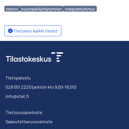
Avainsanat
tilastot
kuluttajakäyttäytyminen
mielipidetutkimus
Tietueen kaikki tiedot
Tietopalvelu
029 551 2220
(arkisin klo 9.00-16.00)
info@stat.fi
Tietosuojaseloste
Saavutettavuusseloste