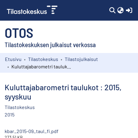
(c
OTOS
Tilastokeskuksen julkaisut verkossa
Etusivu
Tilastokeskus
Tilastojulkaisut
Kokoelmat
Kuluttajabarometri taulukot : 2015, syyskuu
Selaa
Kuluttajabarometri taulukot : 2015,
syyskuu
Tilastokeskus
2015
kbar_2015-09_taul_fi.pdf
273.51 KB