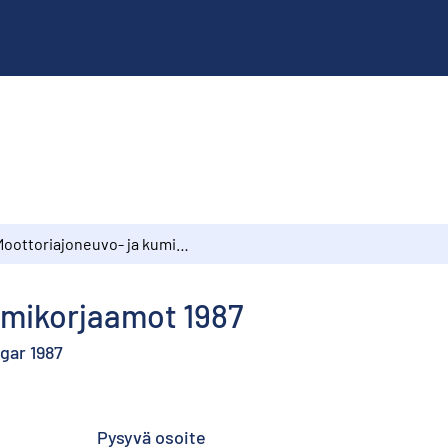
Moottoriajoneuvo- ja kumikorjaamot 1987
umikorjaamot 1987
gar 1987
Pysyvä osoite