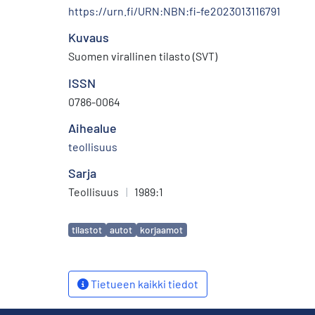
https://urn.fi/URN:NBN:fi-fe2023013116791
Kuvaus
Suomen virallinen tilasto (SVT)
ISSN
0786-0064
Aihealue
teollisuus
Sarja
Teollisuus
|
1989:1
Avainsanat
tilastot
autot
korjaamot
Tietueen kaikki tiedot