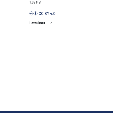
1.89 MB
CC BY 4.0
Lataukset
103