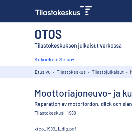
OTOS
Tilastokeskuksen julkaisut verkossa
Kokoelmat
Selaa
Etusivu
Tilastokeskus
Tilastojulkaisut
Moottoriajoneuvo- ja k
Reparation av motorfordon, däck och slan
Tilastokeskus
1989
xteo_1989_1_dig.pdf