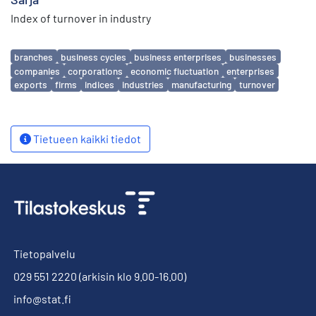
Index of turnover in industry
Avainsanat
branches
business cycles
business enterprises
businesses
companies
corporations
economic fluctuation
enterprises
exports
firms
indices
industries
manufacturing
turnover
Tietueen kaikki tiedot
Tietopalvelu
029 551 2220
(arkisin klo 9.00-16.00)
info@stat.fi