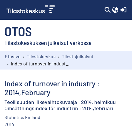
(c
OTOS
Tilastokeskuksen julkaisut verkossa
Etusivu
Tilastokeskus
Tilastojulkaisut
Kokoelmat
Index of turnover in industry : 2014,February
Selaa
Index of turnover in industry :
2014,February
Teollisuuden liikevaihtokuvaaja : 2014, helmikuu
Omsättningsindex för industrin : 2014,februari
Statistics Finland
2014