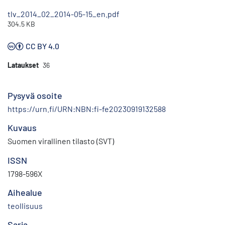
tlv_2014_02_2014-05-15_en.pdf
304.5 KB
CC BY 4.0
Lataukset
36
Pysyvä osoite
https://urn.fi/URN:NBN:fi-fe20230919132588
Kuvaus
Suomen virallinen tilasto (SVT)
ISSN
1798-596X
Aihealue
teollisuus
Sarja