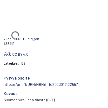
Ladataan...
xkan_1997_11_dig.pdf
1.55 MB
CC BY 4.0
Lataukset
169
Pysyvä osoite
https://urn.fi/URN:NBN:fi-fe2023013122557
Kuvaus
Suomen virallinen tilasto (SVT)