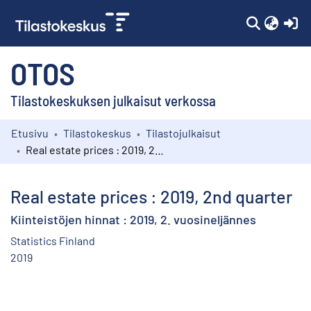
(c
OTOS
Tilastokeskuksen julkaisut verkossa
Etusivu
Tilastokeskus
Tilastojulkaisut
Kokoelmat
Real estate prices : 2019, 2nd quarter
Selaa
Real estate prices : 2019, 2nd quarter
Kiinteistöjen hinnat : 2019, 2. vuosineljännes
Statistics Finland
2019