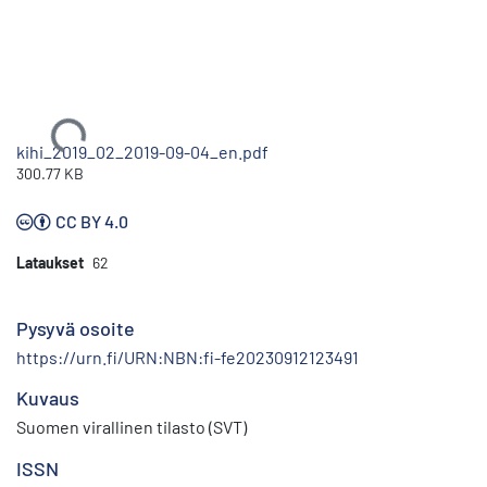
Ladataan...
kihi_2019_02_2019-09-04_en.pdf
300.77 KB
CC BY 4.0
Lataukset
62
Pysyvä osoite
https://urn.fi/URN:NBN:fi-fe20230912123491
Kuvaus
Suomen virallinen tilasto (SVT)
ISSN