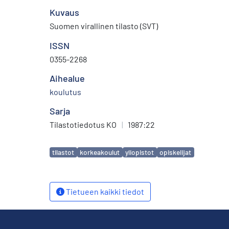
Kuvaus
Suomen virallinen tilasto (SVT)
ISSN
0355-2268
Aihealue
koulutus
Sarja
Tilastotiedotus KO
|
1987:22
Avainsanat
tilastot
korkeakoulut
yliopistot
opiskelijat
Tietueen kaikki tiedot