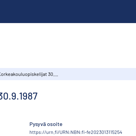
Korkeakouluopiskelijat 30.9.1987
30.9.1987
Pysyvä osoite
https://urn.fi/URN:NBN:fi-fe2023013115254