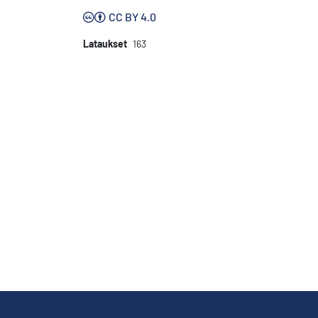
CC BY 4.0
Lataukset
163