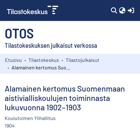
(c
OTOS
Tilastokeskuksen julkaisut verkossa
Etusivu
Tilastokeskus
Tilastojulkaisut
Kokoelmat
Alamainen kertomus Suomenmaan aistivialliskoulujen toiminnasta lukuvuonna 1902–1903
Selaa
Alamainen kertomus Suomenmaan
aistivialliskoulujen toiminnasta
lukuvuonna 1902–1903
Koulutoimen Ylihallitus
1904