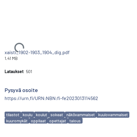
Ladataan...
xaisti_1902-1903_1904_dig.pdf
1.41 MB
Lataukset
501
Pysyvä osoite
https://urn.fi/URN:NBN:fi-fe2023013114562
Avainsanat
tilastot
koulu
koulut
sokeat
näkövammaiset
kuulovammaiset
kuuromykät
oppilaat
opettajat
talous