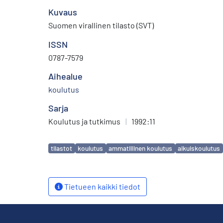
Kuvaus
Suomen virallinen tilasto (SVT)
ISSN
0787-7579
Aihealue
koulutus
Sarja
Koulutus ja tutkimus
|
1992:11
Avainsanat
tilastot
koulutus
ammatillinen koulutus
aikuiskoulutus
Tietueen kaikki tiedot