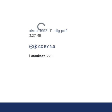
Ladataan...
xkou_1992_11_dig.pdf
3.27 MB
CC BY 4.0
Lataukset
279