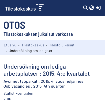
(c
OTOS
Tilastokeskuksen julkaisut verkossa
Etusivu
Tilastokeskus
Tilastojulkaisut
Kokoelmat
Undersökning om lediga arbetsplatser : 2015, 4:e kvartalet
Selaa
Undersökning om lediga
arbetsplatser : 2015, 4:e kvartalet
Avoimet työpaikat : 2015, 4. vuosineljännes
Job vacancies : 2015, 4th quarter
Statistikcentralen
2016