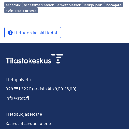
Avainsanat
arbetsliv
arbetsmarknaden
arbetsplatser
lediga jobb
löntagare
svårtillsatt arbete
Tietueen kaikki tiedot
Tietopalvelu
029 551 2220
(arkisin klo 9.00-16.00)
info@stat.fi
Tietosuojaseloste
Saavutettavuusseloste