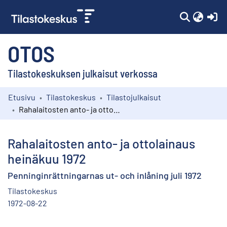
(c
OTOS
Tilastokeskuksen julkaisut verkossa
Etusivu
Tilastokeskus
Tilastojulkaisut
Kokoelmat
Rahalaitosten anto- ja ottolainaus heinäkuu 1972
Selaa
Rahalaitosten anto- ja ottolainaus
heinäkuu 1972
Penninginrättningarnas ut- och inlåning juli 1972
Tilastokeskus
1972-08-22