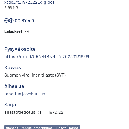
xtds_rt_1972_22_dig.pdf
2.96 MB
CC BY 4.0
Lataukset
99
Pysyvä osoite
https://urn.fi/URN:NBN:fi-fe202301319295
Kuvaus
Suomen virallinen tilasto (SVT)
Aihealue
rahoitus ja vakuutus
Sarja
Tilastotiedotus RT
|
1972:22
Avainsanat
tilastot
rahoitusmarkkinat
luotot
lainat