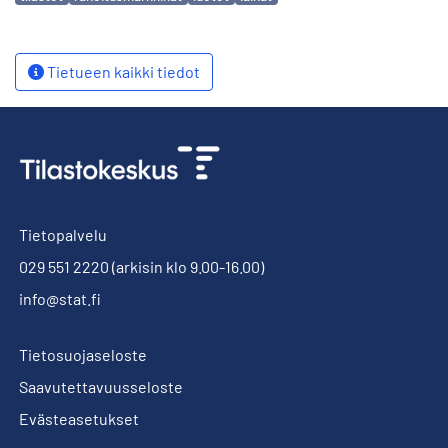
Tietueen kaikki tiedot
Tietopalvelu
029 551 2220
(arkisin klo 9.00-16.00)
info@stat.fi
Tietosuojaseloste
Saavutettavuusseloste
Evästeasetukset