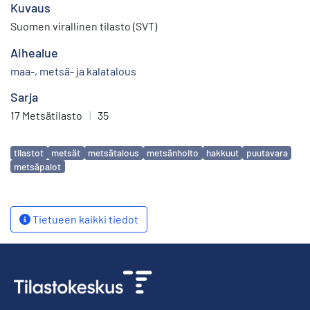
Kuvaus
Suomen virallinen tilasto (SVT)
Aihealue
maa-, metsä- ja kalatalous
Sarja
17 Metsätilasto
|
35
Avainsanat
tilastot
metsät
metsätalous
metsänhoito
hakkuut
puutavara
metsäpalot
Tietueen kaikki tiedot