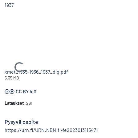
1937
Ladataan...
xmet_1935-1936_1937_dig.pdf
5.35 MB
CC BY 4.0
Lataukset
261
Pysyvä osoite
https://urn.fi/URN:NBN:fi-fe2023013115471