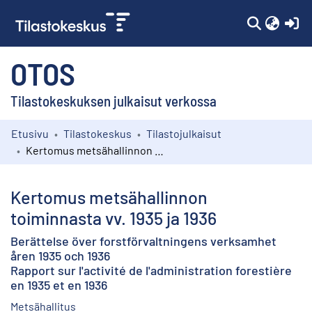
(c
OTOS
Tilastokeskuksen julkaisut verkossa
Etusivu
Tilastokeskus
Tilastojulkaisut
Kokoelmat
Kertomus metsähallinnon toiminnasta vv. 1935 ja 1936
Selaa
Kertomus metsähallinnon
toiminnasta vv. 1935 ja 1936
Berättelse över forstförvaltningens verksamhet
åren 1935 och 1936
Rapport sur l'activité de l'administration forestière
en 1935 et en 1936
Metsähallitus