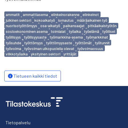
Avainsanat
ammatit
ammattiasema
elinkeinorakenne
elinkeinot
julkinen sektori
kokoaikatyö
lomautus
määräaikainen työ
nuorisotyöttömyys
osa-aikatyö
palkansaajat
pitkäaikaistyötön
sosioekonominen asema
toimialat
työaika
työelämä
työlliset
työllisyys
työllisyysaste
työmarkkina-asema
työmarkkinat
työsuhde
työttömyys
työttömyysaste
työttömät
työtunnit
työvoima
työvoiman ulkopuolella olevat
työvoimaosuus
viikkotyöaika
yksityinen sektori
yrittäjät
Tietueen kaikki tiedot
Tietopalvelu