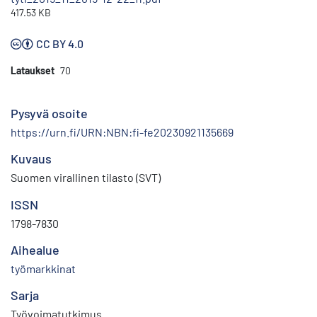
417.53 KB
CC BY 4.0
Lataukset
70
Pysyvä osoite
https://urn.fi/URN:NBN:fi-fe20230921135669
Kuvaus
Suomen virallinen tilasto (SVT)
ISSN
1798-7830
Aihealue
työmarkkinat
Sarja
Työvoimatutkimus