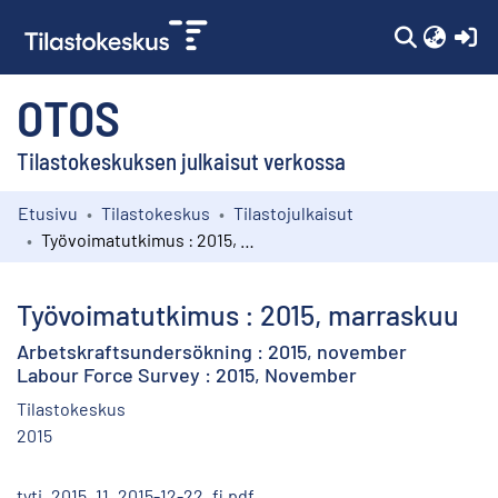
(c
OTOS
Tilastokeskuksen julkaisut verkossa
Etusivu
Tilastokeskus
Tilastojulkaisut
Kokoelmat
Työvoimatutkimus : 2015, marraskuu
Selaa
Työvoimatutkimus : 2015, marraskuu
Arbetskraftsundersökning : 2015, november
Labour Force Survey : 2015, November
Tilastokeskus
2015
tyti_2015_11_2015-12-22_fi.pdf