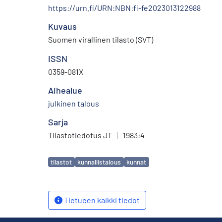
https://urn.fi/URN:NBN:fi-fe2023013122988
Kuvaus
Suomen virallinen tilasto (SVT)
ISSN
0359-081X
Aihealue
julkinen talous
Sarja
Tilastotiedotus JT
|
1983:4
Avainsanat
tilastot
kunnallistalous
kunnat
Tietueen kaikki tiedot