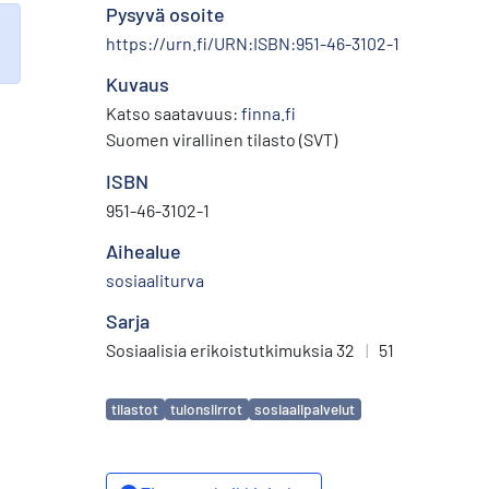
Pysyvä osoite
https://urn.fi/URN:ISBN:951-46-3102-1
Kuvaus
Katso saatavuus:
finna.fi
Suomen virallinen tilasto (SVT)
ISBN
951-46-3102-1
Aihealue
sosiaaliturva
Sarja
Sosiaalisia erikoistutkimuksia 32
|
51
Avainsanat
tilastot
tulonsiirrot
sosiaalipalvelut