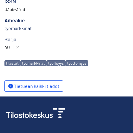
ISSN
0356-3316
Aihealue
työmarkkinat
Sarja
40
|
2
Avainsanat
tilastot
työmarkkinat
työllisyys
työttömyys
Tietueen kaikki tiedot