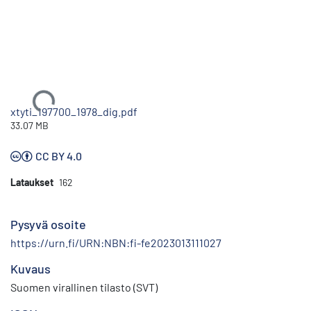
Ladataan...
xtyti_197700_1978_dig.pdf
33.07 MB
CC BY 4.0
Lataukset
162
Pysyvä osoite
https://urn.fi/URN:NBN:fi-fe2023013111027
Kuvaus
Suomen virallinen tilasto (SVT)