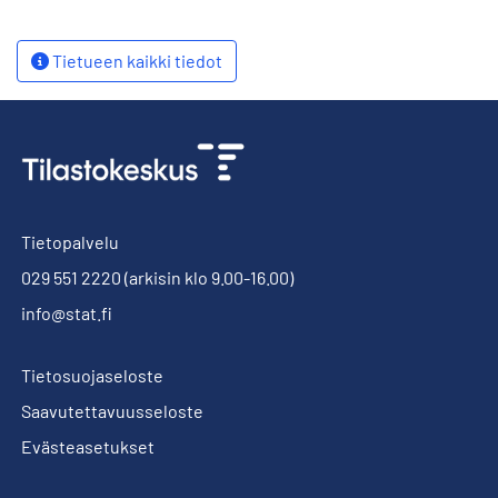
Tietueen kaikki tiedot
Tietopalvelu
029 551 2220
(arkisin klo 9.00-16.00)
info@stat.fi
Tietosuojaseloste
Saavutettavuusseloste
Evästeasetukset