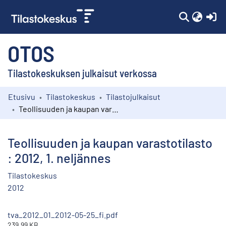
(c
OTOS
Tilastokeskuksen julkaisut verkossa
Etusivu
Tilastokeskus
Tilastojulkaisut
Kokoelmat
Teollisuuden ja kaupan varastotilasto : 2012, 1. neljännes
Selaa
Teollisuuden ja kaupan varastotilasto
: 2012, 1. neljännes
Tilastokeskus
2012
tva_2012_01_2012-05-25_fi.pdf
239.99 KB