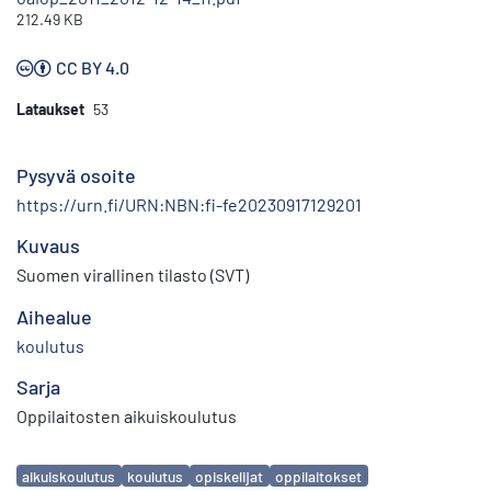
212.49 KB
CC BY 4.0
Lataukset
53
Pysyvä osoite
https://urn.fi/URN:NBN:fi-fe20230917129201
Kuvaus
Suomen virallinen tilasto (SVT)
Aihealue
koulutus
Sarja
Oppilaitosten aikuiskoulutus
Avainsanat
aikuiskoulutus
koulutus
opiskelijat
oppilaitokset