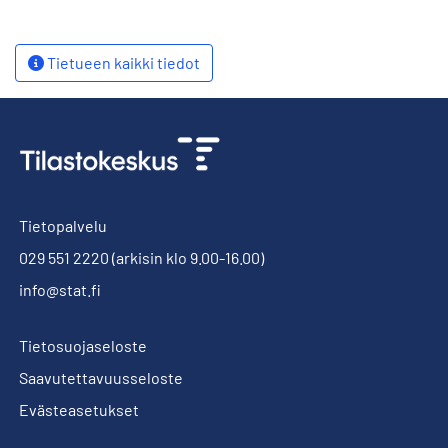
Tietueen kaikki tiedot
Tietopalvelu
029 551 2220
(arkisin klo 9.00-16.00)
info@stat.fi
Tietosuojaseloste
Saavutettavuusseloste
Evästeasetukset