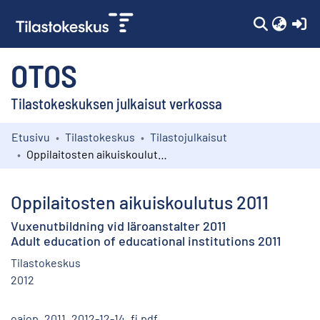
(c
OTOS
Tilastokeskuksen julkaisut verkossa
Etusivu
Tilastokeskus
Tilastojulkaisut
Kokoelmat
Oppilaitosten aikuiskoulutus 2011
Selaa
Oppilaitosten aikuiskoulutus 2011
Vuxenutbildning vid läroanstalter 2011
Adult education of educational institutions 2011
Tilastokeskus
2012
oaiop_2011_2012-12-14_fi.pdf