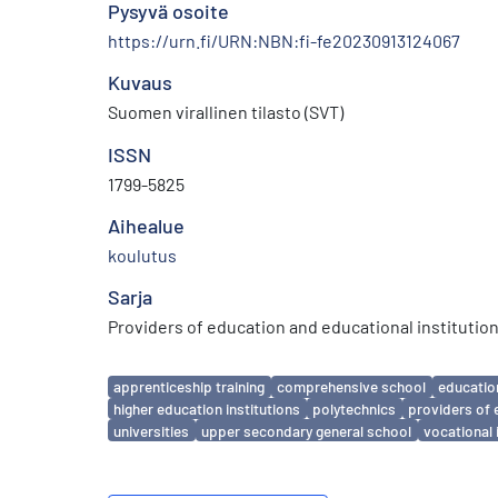
Pysyvä osoite
https://urn.fi/URN:NBN:fi-fe20230913124067
Kuvaus
Suomen virallinen tilasto (SVT)
ISSN
1799-5825
Aihealue
koulutus
Sarja
Providers of education and educational institutio
Avainsanat
apprenticeship training
comprehensive school
educatio
higher education institutions
polytechnics
providers of 
universities
upper secondary general school
vocational 