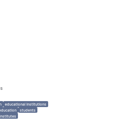
ns
n
educational institutions
education
students
institutes