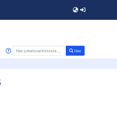
(current)
Hae
5