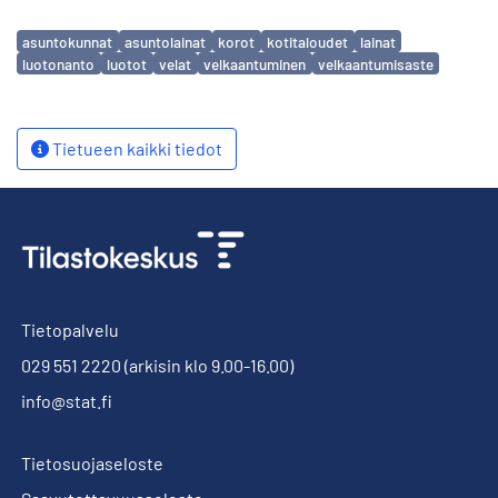
Avainsanat
asuntokunnat
asuntolainat
korot
kotitaloudet
lainat
luotonanto
luotot
velat
velkaantuminen
velkaantumisaste
Tietueen kaikki tiedot
Tietopalvelu
029 551 2220
(arkisin klo 9.00-16.00)
info@stat.fi
Tietosuojaseloste