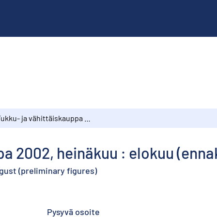
Tukku- ja vähittäiskauppa 2002, heinäkuu : elokuu (ennakkotiedot)
pa 2002, heinäkuu : elokuu (enna
gust (preliminary figures)
Pysyvä osoite