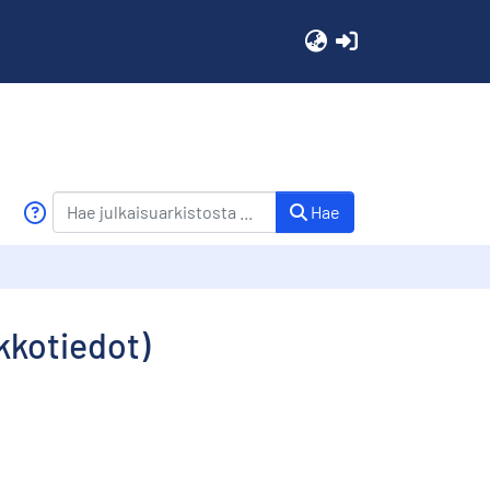
(current)
Hae
kkotiedot)