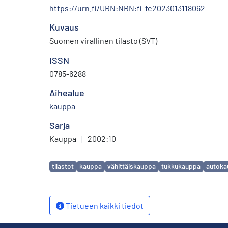
https://urn.fi/URN:NBN:fi-fe2023013118062
Kuvaus
Suomen virallinen tilasto (SVT)
ISSN
0785-6288
Aihealue
kauppa
Sarja
Kauppa
|
2002:10
Avainsanat
tilastot
kauppa
vähittäiskauppa
tukkukauppa
autoka
Tietueen kaikki tiedot