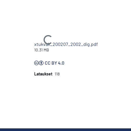
Ladataan...
xtukvak_200207_2002_dig.pdf
10.31 MB
CC BY 4.0
Lataukset
118