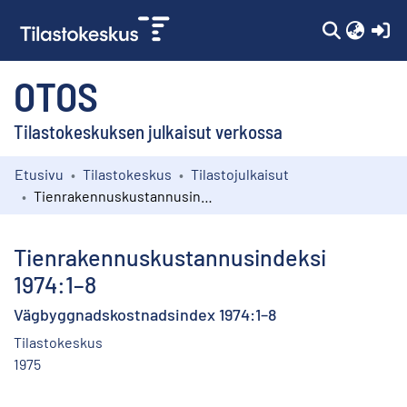
(c
OTOS
Tilastokeskuksen julkaisut verkossa
Etusivu
Tilastokeskus
Tilastojulkaisut
Kokoelmat
Tienrakennuskustannusindeksi 1974:1–8
Selaa
Tienrakennuskustannusindeksi
1974:1–8
Vägbyggnadskostnadsindex 1974:1–8
Tilastokeskus
1975