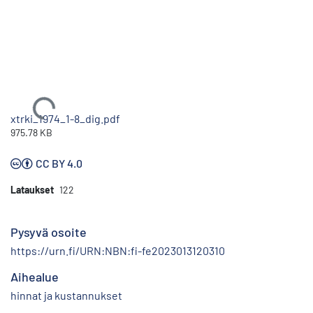
Ladataan...
xtrki_1974_1-8_dig.pdf
975.78 KB
CC BY 4.0
Lataukset
122
Pysyvä osoite
https://urn.fi/URN:NBN:fi-fe2023013120310
Aihealue
hinnat ja kustannukset