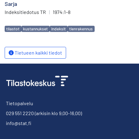
Sarja
Indeksitiedotus TR
|
1974:1–8
Avainsanat
tilastot
kustannukset
indeksit
tienrakennus
Tietueen kaikki tiedot
Tietopalvelu
029 551 2220
(arkisin klo 9.00-16.00)
info@stat.fi