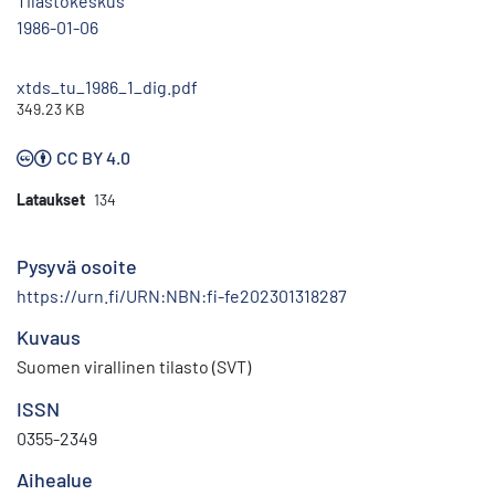
Tilastokeskus
1986-01-06
xtds_tu_1986_1_dig.pdf
349.23 KB
CC BY 4.0
Lataukset
134
Pysyvä osoite
https://urn.fi/URN:NBN:fi-fe202301318287
Kuvaus
Suomen virallinen tilasto (SVT)
ISSN
0355-2349
Aihealue