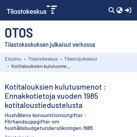
(c
OTOS
Tilastokeskuksen julkaisut verkossa
Etusivu
Tilastokeskus
Tilastojulkaisut
Kokoelmat
Kotitalouksien kulutusmenot : Ennakkotietoja vuoden 1985 kotitaloustiedustelusta
Selaa
Kotitalouksien kulutusmenot :
Ennakkotietoja vuoden 1985
kotitaloustiedustelusta
Hushållens konsumtionsutgifter :
Förhandsuppgifter om
hushållsbudgetundersökningen 1985