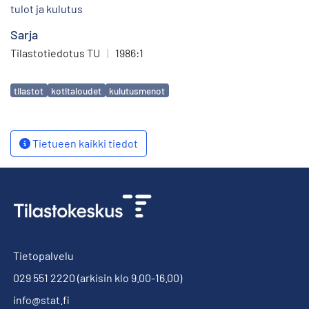
tulot ja kulutus
Sarja
Tilastotiedotus TU
|
1986:1
Avainsanat
tilastot
kotitaloudet
kulutusmenot
Tietueen kaikki tiedot
Tietopalvelu
029 551 2220
(arkisin klo 9.00-16.00)
info@stat.fi