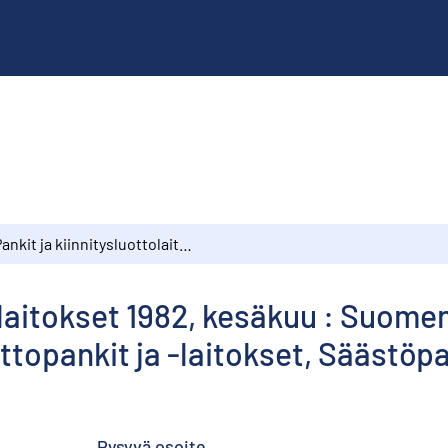
Pankit ja kiinnitysluottolaitokset 1982, kesäkuu : Suomen Pankki, Postipankki, Liikepankit, Kiinnitysluottopankit ja -laitokset, Säästöpankit, Osuuspankit
olaitokset 1982, kesäkuu : Suome
ottopankit ja -laitokset, Säästöp
Pysyvä osoite