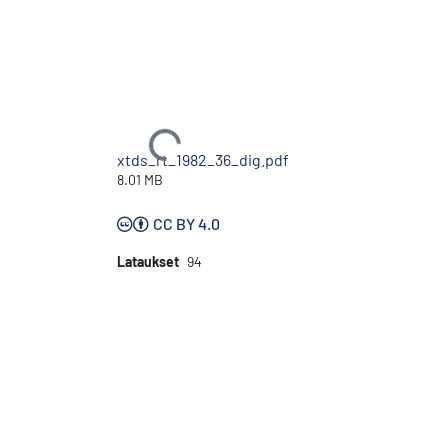
Ladataan...
xtds_rt_1982_36_dig.pdf
8.01 MB
CC BY 4.0
Lataukset
94