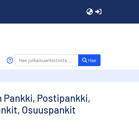
(current)
Hae
n Pankki, Postipankki,
ankit, Osuuspankit