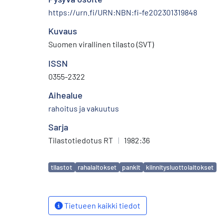
https://urn.fi/URN:NBN:fi-fe202301319848
Kuvaus
Suomen virallinen tilasto (SVT)
ISSN
0355-2322
Aihealue
rahoitus ja vakuutus
Sarja
Tilastotiedotus RT
|
1982:36
Avainsanat
tilastot
rahalaitokset
pankit
kiinnitysluottolaitokset
Tietueen kaikki tiedot