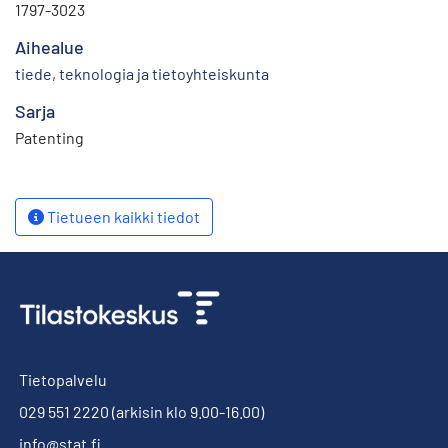
1797-3023
Aihealue
tiede, teknologia ja tietoyhteiskunta
Sarja
Patenting
Tietueen kaikki tiedot
Tietopalvelu
029 551 2220
(arkisin klo 9.00-16.00)
info@stat.fi