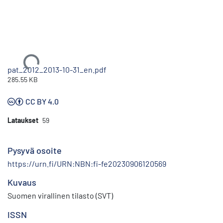
Ladataan...
pat_2012_2013-10-31_en.pdf
285.55 KB
CC BY 4.0
Lataukset
59
Pysyvä osoite
https://urn.fi/URN:NBN:fi-fe20230906120569
Kuvaus
Suomen virallinen tilasto (SVT)
ISSN