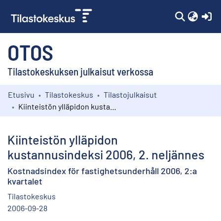
(c
OTOS
Tilastokeskuksen julkaisut verkossa
Etusivu
Tilastokeskus
Tilastojulkaisut
Kokoelmat
Kiinteistön ylläpidon kustannusindeksi 2006, 2. neljännes
Selaa
Kiinteistön ylläpidon
kustannusindeksi 2006, 2. neljännes
Kostnadsindex för fastighetsunderhåll 2006, 2:a
kvartalet
Tilastokeskus
2006-09-28