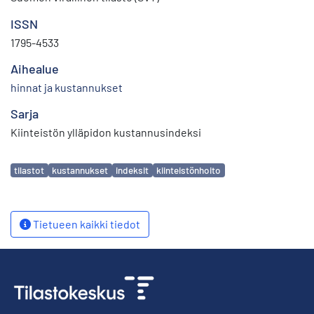
ISSN
1795-4533
Aihealue
hinnat ja kustannukset
Sarja
Kiinteistön ylläpidon kustannusindeksi
Avainsanat
tilastot
kustannukset
indeksit
kiinteistönhoito
Tietueen kaikki tiedot