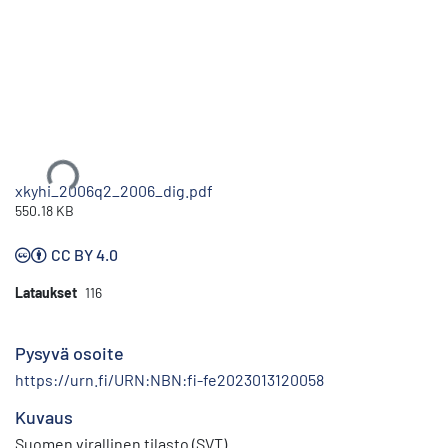
Ladataan...
xkyhi_2006q2_2006_dig.pdf
550.18 KB
CC BY 4.0
Lataukset
116
Pysyvä osoite
https://urn.fi/URN:NBN:fi-fe2023013120058
Kuvaus
Suomen virallinen tilasto (SVT)