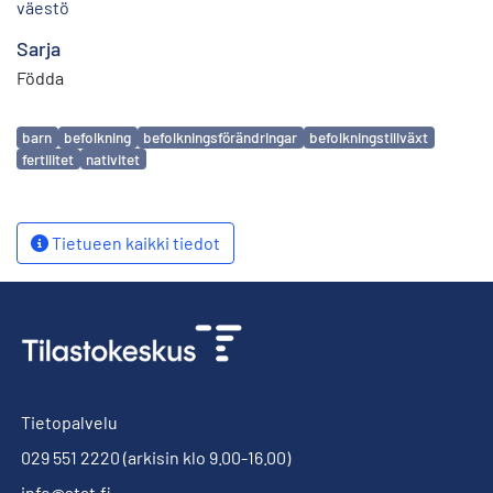
väestö
Sarja
Födda
Avainsanat
barn
befolkning
befolkningsförändringar
befolkningstillväxt
fertilitet
nativitet
Tietueen kaikki tiedot
Tietopalvelu
029 551 2220
(arkisin klo 9.00-16.00)
info@stat.fi