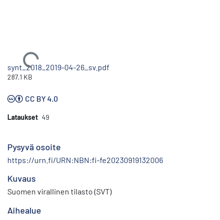
Ladataan...
synt_2018_2019-04-26_sv.pdf
287.1 KB
CC BY 4.0
Lataukset
49
Pysyvä osoite
https://urn.fi/URN:NBN:fi-fe20230919132006
Kuvaus
Suomen virallinen tilasto (SVT)
Aihealue