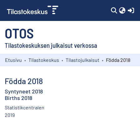
(c
OTOS
Tilastokeskuksen julkaisut verkossa
Etusivu
Tilastokeskus
Tilastojulkaisut
Födda 2018
Kokoelmat
Selaa
Födda 2018
Syntyneet 2018
Births 2018
Statistikcentralen
2019